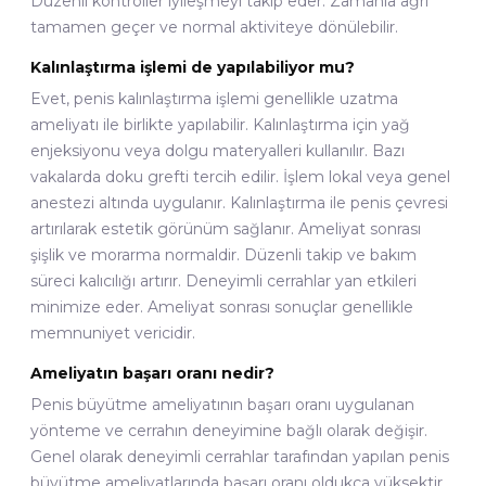
Düzenli kontroller iyileşmeyi takip eder. Zamanla ağrı
tamamen geçer ve normal aktiviteye dönülebilir.
Kalınlaştırma işlemi de yapılabiliyor mu?
Evet, penis kalınlaştırma işlemi genellikle uzatma
ameliyatı ile birlikte yapılabilir. Kalınlaştırma için yağ
enjeksiyonu veya dolgu materyalleri kullanılır. Bazı
vakalarda doku grefti tercih edilir. İşlem lokal veya genel
anestezi altında uygulanır. Kalınlaştırma ile penis çevresi
artırılarak estetik görünüm sağlanır. Ameliyat sonrası
şişlik ve morarma normaldir. Düzenli takip ve bakım
süreci kalıcılığı artırır. Deneyimli cerrahlar yan etkileri
minimize eder. Ameliyat sonrası sonuçlar genellikle
memnuniyet vericidir.
Ameliyatın başarı oranı nedir?
Penis büyütme ameliyatının başarı oranı uygulanan
yönteme ve cerrahın deneyimine bağlı olarak değişir.
Genel olarak deneyimli cerrahlar tarafından yapılan penis
büyütme ameliyatlarında başarı oranı oldukça yüksektir.