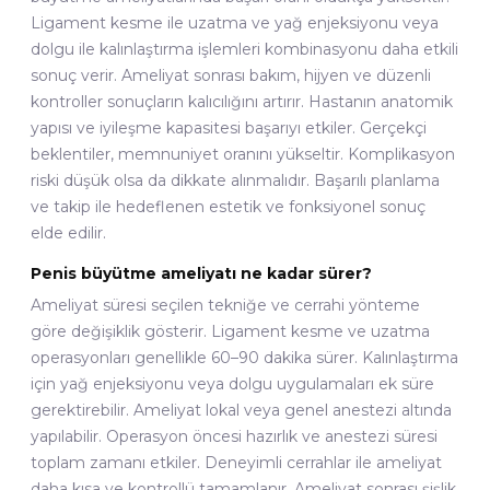
Ligament kesme ile uzatma ve yağ enjeksiyonu veya
dolgu ile kalınlaştırma işlemleri kombinasyonu daha etkili
sonuç verir. Ameliyat sonrası bakım, hijyen ve düzenli
kontroller sonuçların kalıcılığını artırır. Hastanın anatomik
yapısı ve iyileşme kapasitesi başarıyı etkiler. Gerçekçi
beklentiler, memnuniyet oranını yükseltir. Komplikasyon
riski düşük olsa da dikkate alınmalıdır. Başarılı planlama
ve takip ile hedeflenen estetik ve fonksiyonel sonuç
elde edilir.
Penis büyütme ameliyatı ne kadar sürer?
Ameliyat süresi seçilen tekniğe ve cerrahi yönteme
göre değişiklik gösterir. Ligament kesme ve uzatma
operasyonları genellikle 60–90 dakika sürer. Kalınlaştırma
için yağ enjeksiyonu veya dolgu uygulamaları ek süre
gerektirebilir. Ameliyat lokal veya genel anestezi altında
yapılabilir. Operasyon öncesi hazırlık ve anestezi süresi
toplam zamanı etkiler. Deneyimli cerrahlar ile ameliyat
daha kısa ve kontrollü tamamlanır. Ameliyat sonrası şişlik