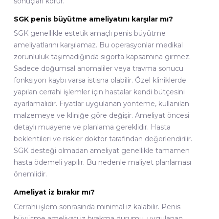
sonuçları korur.
SGK penis büyütme ameliyatını karşılar mı?
SGK genellikle estetik amaçlı penis büyütme
ameliyatlarını karşılamaz. Bu operasyonlar medikal
zorunluluk taşımadığında sigorta kapsamına girmez.
Sadece doğumsal anomaliler veya travma sonucu
fonksiyon kaybı varsa istisna olabilir. Özel kliniklerde
yapılan cerrahi işlemler için hastalar kendi bütçesini
ayarlamalıdır. Fiyatlar uygulanan yönteme, kullanılan
malzemeye ve kliniğe göre değişir. Ameliyat öncesi
detaylı muayene ve planlama gereklidir. Hasta
beklentileri ve riskler doktor tarafından değerlendirilir.
SGK desteği olmadan ameliyat genellikle tamamen
hasta ödemeli yapılır. Bu nedenle maliyet planlaması
önemlidir.
Ameliyat iz bırakır mı?
Cerrahi işlem sonrasında minimal iz kalabilir. Penis
büyütme ameliyatı iz bırakma durumu, uygulanan