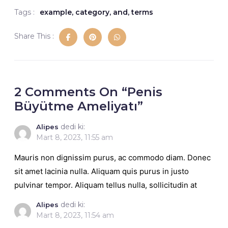
Tags :
example
,
category
,
and
,
terms
Share This :
2
Comments On
“Penis
Büyütme Ameliyatı”
dedi ki:
Alipes
Mart 8, 2023, 11:55 am
Mauris non dignissim purus, ac commodo diam. Donec
sit amet lacinia nulla. Aliquam quis purus in justo
pulvinar tempor. Aliquam tellus nulla, sollicitudin at
dedi ki:
Alipes
Mart 8, 2023, 11:54 am