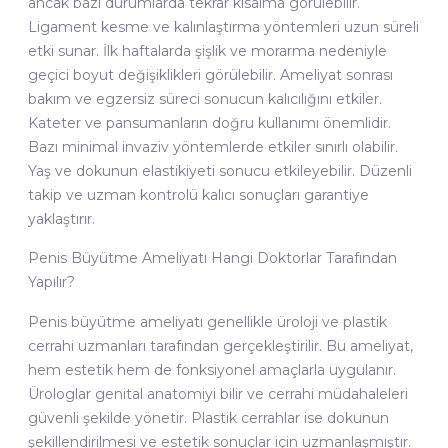
ancak bazı durumlarda tekrar kısalma görülebilir.
Ligament kesme ve kalınlaştırma yöntemleri uzun süreli
etki sunar. İlk haftalarda şişlik ve morarma nedeniyle
geçici boyut değişiklikleri görülebilir. Ameliyat sonrası
bakım ve egzersiz süreci sonucun kalıcılığını etkiler.
Kateter ve pansumanların doğru kullanımı önemlidir.
Bazı minimal invaziv yöntemlerde etkiler sınırlı olabilir.
Yaş ve dokunun elastikiyeti sonucu etkileyebilir. Düzenli
takip ve uzman kontrolü kalıcı sonuçları garantiye
yaklaştırır.
Penis Büyütme Ameliyatı Hangi Doktorlar Tarafından
Yapılır?
Penis büyütme ameliyatı genellikle üroloji ve plastik
cerrahi uzmanları tarafından gerçekleştirilir. Bu ameliyat,
hem estetik hem de fonksiyonel amaçlarla uygulanır.
Ürologlar genital anatomiyi bilir ve cerrahi müdahaleleri
güvenli şekilde yönetir. Plastik cerrahlar ise dokunun
şekillendirilmesi ve estetik sonuçlar için uzmanlaşmıştır.