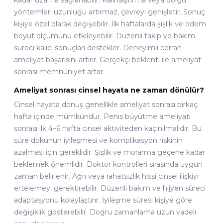
kadar uzama sağlanabilir. Kalınlaştırma veya dolgu
yöntemleri uzunluğu artırmaz, çevreyi genişletir. Sonuç
kişiye özel olarak değişebilir. İlk haftalarda şişlik ve ödem
boyut ölçümünü etkileyebilir. Düzenli takip ve bakım
süreci kalıcı sonuçları destekler. Deneyimli cerrah
ameliyat başarısını artırır. Gerçekçi beklenti ile ameliyat
sonrası memnuniyet artar.
Ameliyat sonrası cinsel hayata ne zaman dönülür?
Cinsel hayata dönüş genellikle ameliyat sonrası birkaç
hafta içinde mümkündür. Penis büyütme ameliyatı
sonrası ilk 4–6 hafta cinsel aktiviteden kaçınılmalıdır. Bu
süre dokunun iyileşmesi ve komplikasyon riskinin
azalması için gereklidir. Şişlik ve morarma geçene kadar
beklemek önemlidir. Doktor kontrolleri sırasında uygun
zaman belirlenir. Ağrı veya rahatsızlık hissi cinsel ilişkiyi
ertelemeyi gerektirebilir. Düzenli bakım ve hijyen süreci
adaptasyonu kolaylaştırır. İyileşme süresi kişiye göre
değişiklik gösterebilir. Doğru zamanlama uzun vadeli