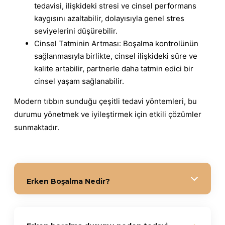
tedavisi, ilişkideki stresi ve cinsel performans
kaygısını azaltabilir, dolayısıyla genel stres
seviyelerini düşürebilir.
Cinsel Tatminin Artması: Boşalma kontrolünün
sağlanmasıyla birlikte, cinsel ilişkideki süre ve
kalite artabilir, partnerle daha tatmin edici bir
cinsel yaşam sağlanabilir.
Modern tıbbın sunduğu çeşitli tedavi yöntemleri, bu
durumu yönetmek ve iyileştirmek için etkili çözümler
sunmaktadır.
Erken Boşalma Nedir?
Erken boşalma, cinsel ilişki sırasında istenmeyen
bir biçimde erken ve kontrolsüz bir şekilde